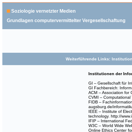
Soziologie vernetzter Medien
Grundlagen computervermittelter Vergesellschaftung
Weiterführende Links: Institutio
Institutionen der Inf
GI – Gesellschaft für I
GI Fachbereich: Informa
ACM – Association for
CVMI – Computational V
FIDB – Fachinformatio
augsburg.de/informatik/
IEEE – Institute of Ele
technology.
http://www.
IFIP – International Fe
W3C – World Wide We
Online Ethics Center f