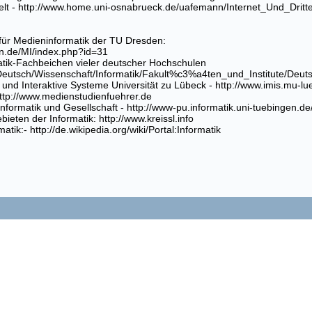
elt -
http://www.home.uni-osnabrueck.de/uafemann/Internet_Und_Drit
 für Medieninformatik der TU Dresden:
den.de/MI/index.php?id=31
atik-Fachbeichen vieler deutscher Hochschulen
Deutsch/Wissenschaft/Informatik/Fakult%c3%a4ten_und_Institute/Deut
le und Interaktive Systeme Universität zu Lübeck -
http://www.imis.mu-lu
ttp://www.medienstudienfuehrer.de
Informatik und Gesellschaft -
http://www-pu.informatik.uni-tuebingen.de
ebieten der Informatik:
http://www.kreissl.info
matik:-
http://de.wikipedia.org/wiki/Portal:Informatik